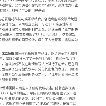
游戏体验。公司通过不懈的努力与探索，逐渐成为行业
球市场上拥有了广泛的用户基础。
的初衷是将科技与娱乐相结合，创造出能够突破传统游
的游戏作品。公司成立之初，专注于PC端游戏的研
游戏设计理念和精良的制作工艺，迅速获得了业界的关
星际公司推出了其首款旗舰游戏《星际之战》，这款游戏
争题材和精细的画面设计，吸引了大量玩家，迅速成为
。
，
G22恒峰国际
开始拓展其产品线，逐步进军主机和移
05年，星际公司推出了第一款针对游戏主机的作品《银
》，这款游戏不仅在剧情和玩法上进行了创新，还在画
方面达到了业界领先水平。凭借其出色的表现，《银河
一度成为当年最畅销的游戏之一，也让星际公司在全球
更加重要的地位。
22恒峰国际
公司迎来了新的发展机遇。随着虚拟现实
实（AR）技术的崛起，星际公司敏锐地把握住了这一趋
进行相关技术的研发。2014年，星际公司推出了首款
旅》，这款游戏充分利用了VR技术的沉浸感，玩家可以