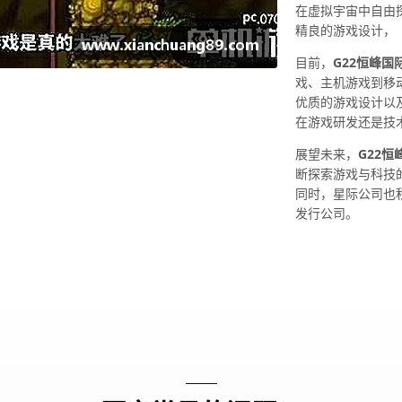
在虚拟宇宙中自由
精良的游戏设计，
目前，
G22恒峰国
戏、主机游戏到移动
优质的游戏设计以
在游戏研发还是技
展望未来，
G22恒
断探索游戏与科技
同时，星际公司也
发行公司。