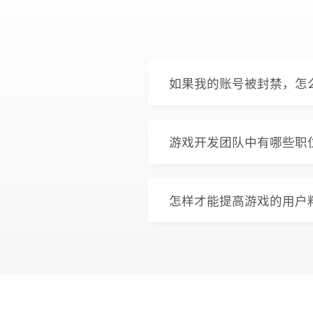
如果我的账号被封禁，怎
游戏开发团队中有哪些职
怎样才能提高游戏的用户