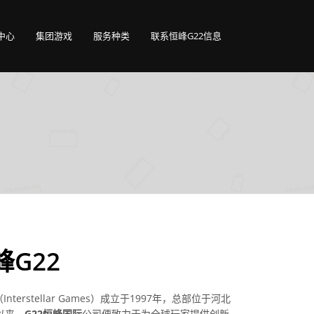
中心
集团游戏
服务种类
联系恒峰G22信息
G22
Interstellar Games）成立于1997年，总部位于河北
以来，
G22恒峰国际
公司便致力于为全球玩家提供创新