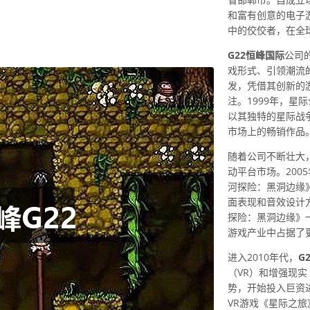
和富有创意的电子
中的佼佼者，在全
G22恒峰国际
公司
戏形式、引领潮流
发，凭借其创新的
注。1999年，
以其独特的星际战
市场上的畅销作品
随着公司不断壮大
动平台市场。20
河探险：黑洞边缘
面表现和音效设计
探险：黑洞边缘》
游戏产业中占据了
进入2010年代，
G
（VR）和增强现
势，开始投入巨资
VR游戏《星际之