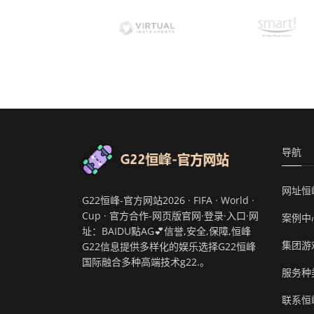
导航
网址恒
G22恒峰-官方网站2026 · FIFA · World ·
Cup · 官方合作-网页版官网·登录·入口·网
案例中
址：BAIDU點AG💕信誉,安全,保障,恒峰
集团游
G22信息提供多样化的娱乐选择G22恒峰
国际融合多种高端技术g22.。
服务种
联系恒