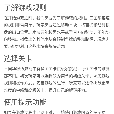
了解游戏规则
在开始游戏之前，我们需要先了解游戏的规则。三国华容道
的规则非常简单，玩家需要通过移动木块，将曹操移动到棋
盘的出口位置。木块只能按照水平或垂直方向移动，不能斜
向移动。棋盘上的其他木块会限制曹操的移动路径，玩家需
要巧妙地利用这些木块来解决难题。
选择关卡
三国华容道游戏中有多个关卡供玩家挑战，每个关卡的难度
都不同。初次玩家可以选择较为简单的初级关卡，熟悉游戏
规则和操作方式。随着游戏的进行，玩家可以逐渐挑战更高
难度的中级和高级关卡，提升自己的解谜能力。
使用提示功能
如果在游戏过程中遇到困难，不妨使用游戏内置的提示功