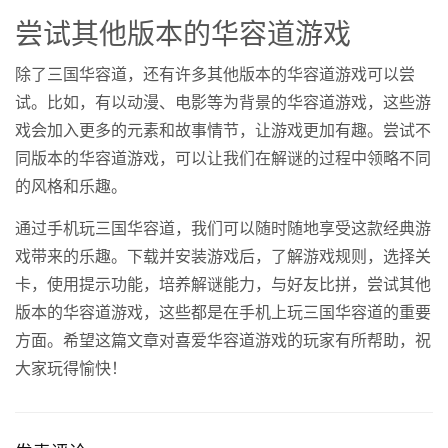
尝试其他版本的华容道游戏
除了三国华容道，还有许多其他版本的华容道游戏可以尝
试。比如，有以动漫、电影等为背景的华容道游戏，这些游
戏会加入更多的元素和故事情节，让游戏更加有趣。尝试不
同版本的华容道游戏，可以让我们在解谜的过程中领略不同
的风格和乐趣。
通过手机玩三国华容道，我们可以随时随地享受这款经典游
戏带来的乐趣。下载并安装游戏后，了解游戏规则，选择关
卡，使用提示功能，培养解谜能力，与好友比拼，尝试其他
版本的华容道游戏，这些都是在手机上玩三国华容道的重要
方面。希望这篇文章对喜爱华容道游戏的玩家有所帮助，祝
大家玩得愉快！