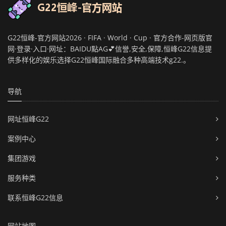
G22恒峰-官方网站2026 · FIFA · World · Cup · 官方合作-网页版官
网·登录·入口·网址：BAIDU點AG💕信誉,安全,保障,恒峰G22信息提
供多样化的娱乐选择G22恒峰国际融合多种高端技术g22.。
导航
网址恒峰G22
案例中心
集团游戏
服务种类
联系恒峰G22信息
网站地图