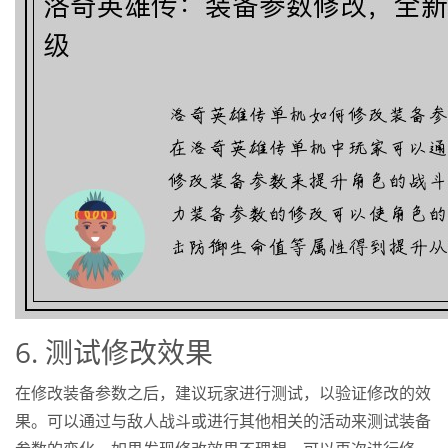
6. 测试修改效果
在修改装备参数之后，建议玩家进行测试，以验证修改的效
果。可以通过与敌人战斗或进行其他相关的活动来测试装备