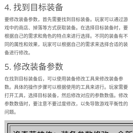
4. 找到目标装备
要修改装备参数，首先需要找到目标装备。玩家可以通过游
戏中的商店、掉落等方式获取装备。在选择目标装备时，要
根据自己的需求和角色的特点来进行选择。不同的装备有不
同的属性和效果，玩家可以根据自己的需求来选择合适的装
备进行修改。
5. 修改装备参数
在找到目标装备后，可以使用装备修改工具来修改装备参
数。具体的操作步骤可以根据使用的工具来进行。玩家需要
打开工具，选择目标装备，然后修改对应的参数数值。修改
参数数值时，要注意不要过度修改，以免导致游戏平衡性的
问题。