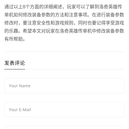
通过以上8个方面的详细阐述，玩家可以了解到洛奇英雄传
单机如何修改装备参数的方法和注意事项。在进行装备参数
修改时，要注意安全性和游戏规则，同时也要记得享受游戏
的乐趣。希望本文对玩家在洛奇英雄传单机中修改装备参数
有所帮助。
发表评论