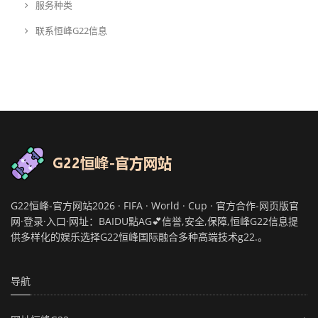
服务种类
联系恒峰G22信息
G22恒峰-官方网站2026 · FIFA · World · Cup · 官方合作-网页版官
网·登录·入口·网址：BAIDU點AG💕信誉,安全,保障,恒峰G22信息提
供多样化的娱乐选择G22恒峰国际融合多种高端技术g22.。
导航