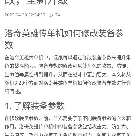
2026-04-20 22:04:39
74
洛奇英雄传单机如何修改装备参
数
在洛奇英雄传单机中，玩家可以通过修改装备参数来提升角
色的战斗能力。装备参数的修改可以使角色的攻击、防御、
生命值等属性得到提升，从而在战斗中更加强大。本文将从
随机8-20个方面对洛奇英雄传单机如何修改装备参数进行详
细阐述。
1. 了解装备参数
在修改装备参数之前，首先需要了解不同装备参数的含义和
作用。洛奇英雄传单机中的装备参数包括攻击力、防御力、
生命值等。攻击力决定了角色的攻击能力，防御力决定了角