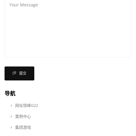
提交
导航
网址恒峰G22
案例中心
集团游戏