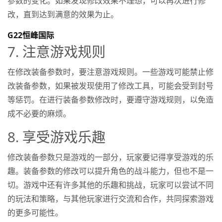
参数的变化。如果发现修改效果不理想，可以再次进行修
改，直到达到满意的效果为止。
G22恒峰国际
7. 注意游戏规则
在修改装备参数时，要注意游戏规则。一些游戏可能禁止修
改装备参数，如果被发现使用了修改工具，可能会受到封号
等惩罚。在进行装备参数修改时，要遵守游戏规则，以免造
成不必要的麻烦。
8. 享受游戏乐趣
修改装备参数只是游戏的一部分，玩家要记得享受游戏的乐
趣。装备参数的修改可以提升角色的战斗能力，但也不是一
切。游戏中还有许多其他的乐趣和挑战，玩家可以尝试不同
的玩法和策略，与其他玩家进行交流和合作，共同探索游戏
的更多可能性。