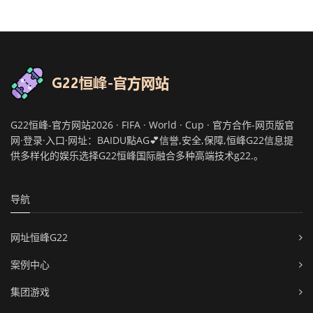
G22恒峰-官方网站2026 · FIFA · World · Cup · 官方合作-网页版官
网·登录·入口·网址：BAIDU點AG💕信誉,安全,保障,恒峰G22信息提
供多样化的娱乐选择G22恒峰国际融合多种高端技术g22.。
导航
网址恒峰G22
案例中心
集团游戏