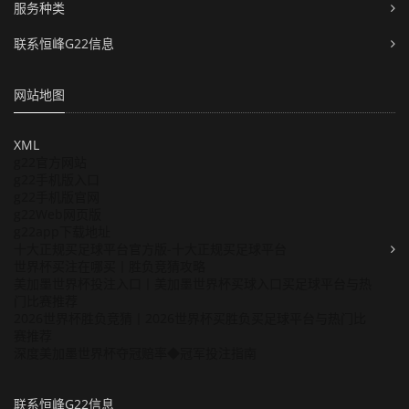
服务种类
联系恒峰G22信息
网站地图
XML
g22官方网站
g22手机版入口
g22手机版官网
g22Web网页版
g22app下载地址
十大正规买足球平台官方版-十大正规买足球平台
世界杯买注在哪买丨胜负竞猜攻略
美加墨世界杯投注入口丨美加墨世界杯买球入口买足球平台与热
门比赛推荐
2026世界杯胜负竞猜丨2026世界杯买胜负买足球平台与热门比
赛推荐
深度美加墨世界杯夺冠赔率◆冠军投注指南
联系恒峰G22信息