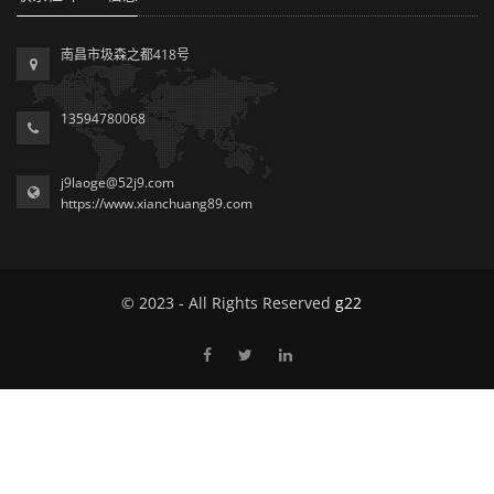
南昌市圾森之都418号
13594780068
j9laoge@52j9.com
https://www.xianchuang89.com
© 2023 - All Rights Reserved
g22