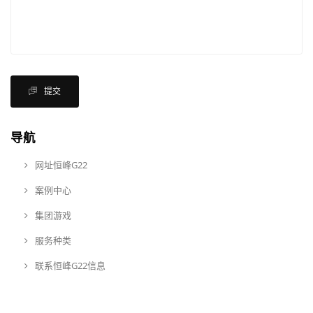
提交
导航
网址恒峰G22
案例中心
集团游戏
服务种类
联系恒峰G22信息