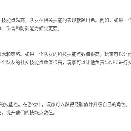
。技能点越高，队友在相关技能的表现就越出色。例如，如果一
率、伤害和防御能力都会更强。
战术和策略。如果一个队友的科技技能点数值很高，玩家可以让
个队友的社交技能点数值很高，玩家可以让他负责与NPC进行
们的技能点。在游戏中，玩家可以获得经验值并升级自己的角色。
友，提升他们的技能点数值。