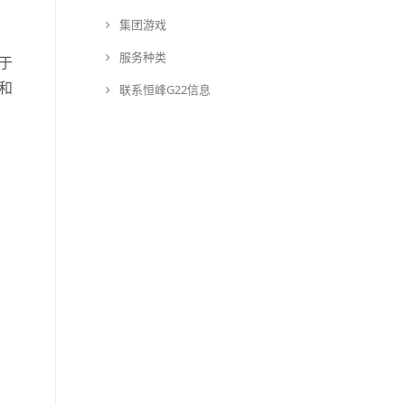
集团游戏
服务种类
于
和
联系恒峰G22信息