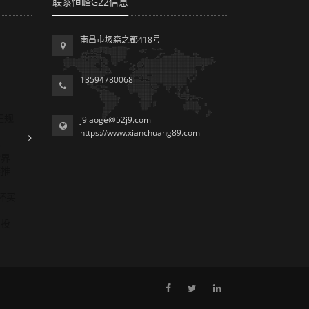
联系恒峰G22信息
南昌市圾森之都418号
13594780068
正规
j9laoge@52j9.com
https://www.xianchuang89.com
略
世界
赛推
杯买
军投