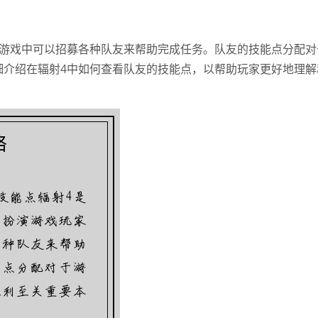
在游戏中可以招募各种队友来帮助完成任务。队友的技能点分配对
细介绍在辐射4中如何查看队友的技能点，以帮助玩家更好地理解