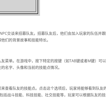
NPC交谈来招募队友。招募队友后，他们会加入玩家的队伍并跟
解他们的背景故事和技能特长。
友菜单。在游戏中，按下特定的按键（如TAB键或者M键）可
友的名字、头像和当前的技能点情况。
项来查看队友的技能点。点击这个选项后，玩家将能够看到队友
能包括战斗技能、科技技能、社交技能等，玩家可以根据队友的技