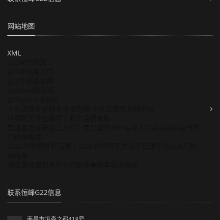
网站地图
XML
g22官方网站
g22手机版入口
g22手机版官网
g22Web网页版
g22app下载地址
十大正规买足球平台官方版-十大正规买足球平台
世界杯买注在哪买丨胜负竞猜攻略
美加墨世界杯投注入口丨美加墨世界杯买球入口买足球平台与热
门比赛推荐
2026世界杯胜负竞猜丨2026世界杯买胜负买足球平台与热门比
赛推荐
深度美加墨世界杯夺冠赔率◆冠军投注指南
联系恒峰G22信息
南昌市圾森之都418号