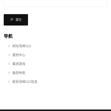
提交
导航
网址恒峰G22
案例中心
集团游戏
服务种类
联系恒峰G22信息