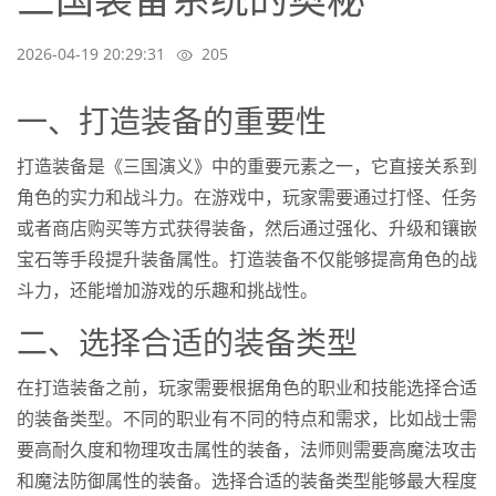
2026-04-19 20:29:31
205
一、打造装备的重要性
打造装备是《三国演义》中的重要元素之一，它直接关系到
角色的实力和战斗力。在游戏中，玩家需要通过打怪、任务
或者商店购买等方式获得装备，然后通过强化、升级和镶嵌
宝石等手段提升装备属性。打造装备不仅能够提高角色的战
斗力，还能增加游戏的乐趣和挑战性。
二、选择合适的装备类型
在打造装备之前，玩家需要根据角色的职业和技能选择合适
的装备类型。不同的职业有不同的特点和需求，比如战士需
要高耐久度和物理攻击属性的装备，法师则需要高魔法攻击
和魔法防御属性的装备。选择合适的装备类型能够最大程度