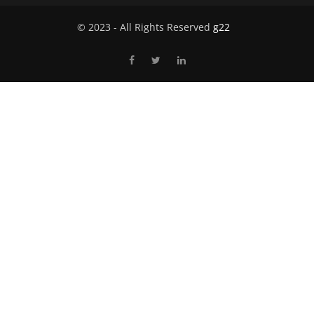
© 2023 - All Rights Reserved
g22