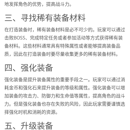
地发挥角色的优势，提高战斗力。
三、寻找稀有装备材料
在打造装备时，稀有装备材料是必不可少的。玩家可以通过
击败BOSS、完成特定任务或者参加活动等方式获得稀有装
备材料。这些材料通常具有特殊属性或者能够提高装备品
质，因此在打造装备时要尽量收集更多的稀有装备材料。
四、强化装备
强化装备是提升装备属性的重要手段之一。玩家可以通过消
耗金币和强化石来提升装备的等级和属性。强化装备可以增
加装备的攻击力、防御力和生命值等属性，提高角色的战斗
力。但是强化装备也存在失败的风险，因此玩家需要谨慎选
择强化时机和消耗的资源。
五、升级装备