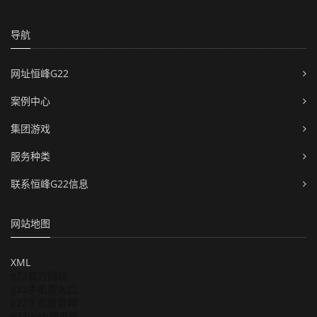
导航
网址恒峰G22
案例中心
集团游戏
服务种类
联系恒峰G22信息
网站地图
XML
g22官方网站
g22手机版入口
g22手机版官网
g22Web网页版