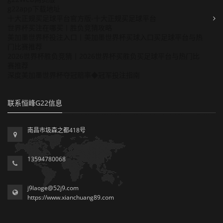
g22app下载地址
十大正规买足球平台官方版-十大正规买足球平台
世界杯买注在哪买丨胜负竞猜攻略
美加墨世界杯投注入口丨美加墨世界杯买球入口买足球平台与热
门比赛推荐
2026世界杯胜负竞猜丨2026世界杯买胜负买足球平台与热门比
赛推荐
深度美加墨世界杯夺冠赔率◆冠军投注指南
联系恒峰G22信息
南昌市圾森之都418号
13594780068
j9laoge@52j9.com
https://www.xianchuang89.com