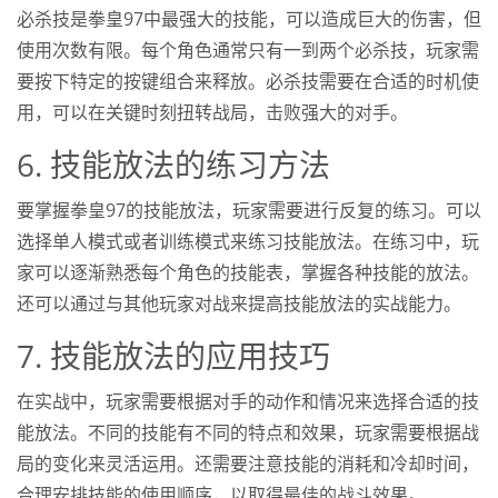
必杀技是拳皇97中最强大的技能，可以造成巨大的伤害，但
使用次数有限。每个角色通常只有一到两个必杀技，玩家需
要按下特定的按键组合来释放。必杀技需要在合适的时机使
用，可以在关键时刻扭转战局，击败强大的对手。
6. 技能放法的练习方法
要掌握拳皇97的技能放法，玩家需要进行反复的练习。可以
选择单人模式或者训练模式来练习技能放法。在练习中，玩
家可以逐渐熟悉每个角色的技能表，掌握各种技能的放法。
还可以通过与其他玩家对战来提高技能放法的实战能力。
7. 技能放法的应用技巧
在实战中，玩家需要根据对手的动作和情况来选择合适的技
能放法。不同的技能有不同的特点和效果，玩家需要根据战
局的变化来灵活运用。还需要注意技能的消耗和冷却时间，
合理安排技能的使用顺序，以取得最佳的战斗效果。