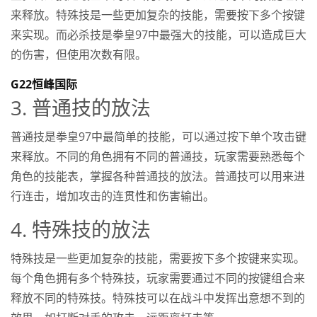
来释放。特殊技是一些更加复杂的技能，需要按下多个按键
来实现。而必杀技是拳皇97中最强大的技能，可以造成巨大
的伤害，但使用次数有限。
G22恒峰国际
3. 普通技的放法
普通技是拳皇97中最简单的技能，可以通过按下单个攻击键
来释放。不同的角色拥有不同的普通技，玩家需要熟悉每个
角色的技能表，掌握各种普通技的放法。普通技可以用来进
行连击，增加攻击的连贯性和伤害输出。
4. 特殊技的放法
特殊技是一些更加复杂的技能，需要按下多个按键来实现。
每个角色拥有多个特殊技，玩家需要通过不同的按键组合来
释放不同的特殊技。特殊技可以在战斗中发挥出意想不到的