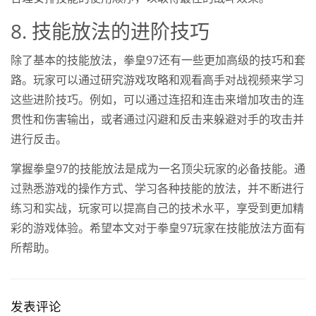
8. 技能放法的进阶技巧
除了基本的技能放法，拳皇97还有一些更加高级的技巧和套
路。玩家可以通过研究游戏攻略和观看高手对战视频来学习
这些进阶技巧。例如，可以通过连招和连击来增加攻击的连
贯性和伤害输出，或者通过闪避和反击来躲避对手的攻击并
进行反击。
掌握拳皇97的技能放法是成为一名顶尖玩家的必备技能。通
过熟悉游戏的操作方式、学习各种技能的放法，并不断进行
练习和实战，玩家可以提高自己的技术水平，享受到更加精
彩的游戏体验。希望本文对于拳皇97玩家在技能放法方面有
所帮助。
发表评论