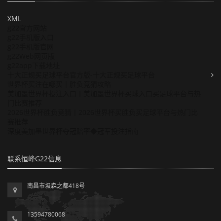
XML
g22官方网站
g22手机版入口
g22手机版官网
g22Web网页版
g22app下载地址
十大正规买足球平台官方版-十大正规买足球平台
世界杯买注在哪买丨胜负竞猜攻略
美加墨世界杯投注入口丨美加墨世界杯买球入口买足球平台与热
门比赛推荐
2026世界杯胜负竞猜丨2026世界杯买胜负买足球平台与热门比
赛推荐
深度美加墨世界杯夺冠赔率◆冠军投注指南
联系恒峰G22信息
南昌市圾森之都418号
13594780068