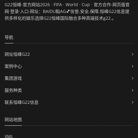
G22恒峰-官方网站2026 · FIFA · World · Cup · 官方合作-网页版官
网·登录·入口·网址：BAIDU點AG💕信誉,安全,保障,恒峰G22信息提
供多样化的娱乐选择G22恒峰国际融合多种高端技术g22.。
导航
网址恒峰G22
案例中心
集团游戏
服务种类
联系恒峰G22信息
网站地图
XML