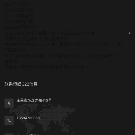
g22官方网站
g22手机版入口
g22手机版官网
g22Web网页版
g22app下载地址
十大正规买足球平台官方版-十大正规买足球平台
世界杯买注在哪买丨胜负竞猜攻略
美加墨世界杯投注入口丨美加墨世界杯买球入口买足球平台与热
门比赛推荐
2026世界杯胜负竞猜丨2026世界杯买胜负买足球平台与热门比
赛推荐
深度美加墨世界杯夺冠赔率◆冠军投注指南
联系恒峰G22信息
南昌市圾森之都418号
13594780068