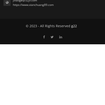
j9laoge@52j9.com
https://www.xianchuang89.com
© 2023 - All Rights Reserved
g22