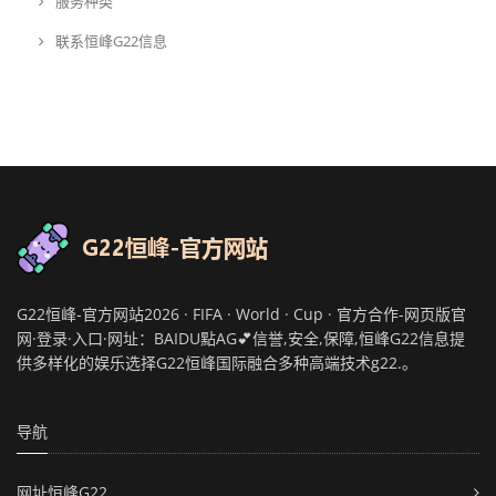
服务种类
联系恒峰G22信息
G22恒峰-官方网站2026 · FIFA · World · Cup · 官方合作-网页版官
网·登录·入口·网址：BAIDU點AG💕信誉,安全,保障,恒峰G22信息提
供多样化的娱乐选择G22恒峰国际融合多种高端技术g22.。
导航
网址恒峰G22