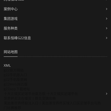
案例中心
集团游戏
服务种类
联系恒峰G22信息
网站地图
XML
g22官方网站
g22手机版入口
g22手机版官网
g22Web网页版
g22app下载地址
十大正规买足球平台官方版-十大正规买足球平台
世界杯买注在哪买丨胜负竞猜攻略
美加墨世界杯投注入口丨美加墨世界杯买球入口买足球平台与热
门比赛推荐