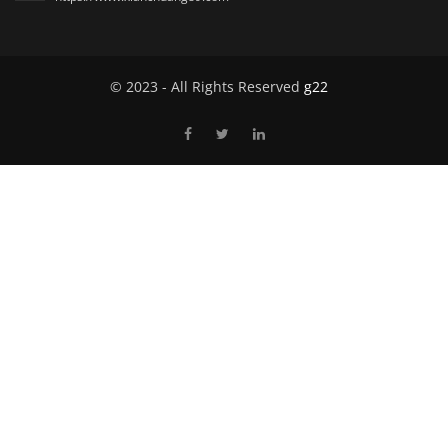
© 2023 - All Rights Reserved
g22