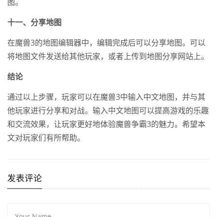
图。
十一、分享地图
在魔兽3的地图编辑器中，编辑完成后可以分享地图。可以
将地图文件发送给其他玩家，或者上传到地图分享网站上。
结论
通过以上步骤，玩家可以在魔兽3中输入中文地图，并与其
他玩家进行分享和对战。输入中文地图可以提高游戏的乐趣
和交流效果，让玩家更好地体验魔兽争霸3的魅力。希望本
文对玩家们有所帮助。
发表评论