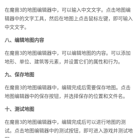
在魔兽3的地图编辑器中，可以输入中文文字。点击地图编
辑器中的文字工具，然后在地图上点击鼠标左键，即可输入
中文文字。
八、编辑地图内容
在魔兽3的地图编辑器中，可以编辑地图的内容。可以添加
地形、单位、建筑等元素，并设置它们的属性和行为。
九、保存地图
在魔兽3的地图编辑器中，编辑完成后需要保存地图。点击
地图编辑器中的保存按钮，并选择保存的位置和文件名。
十、测试地图
在魔兽3的地图编辑器中，编辑完成后可以进行地图的测
试。点击地图编辑器中的测试按钮，即可进入游戏并测试地