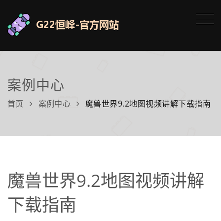
案例中心
首页
案例中心
魔兽世界9.2地图视频讲解下载指南
魔兽世界9.2地图视频讲解
下载指南