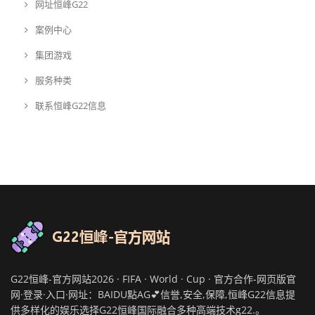
网址恒峰G22
案例中心
集团游戏
服务种类
联系恒峰G22信息
G22恒峰-官方网站2026 · FIFA · World · Cup · 官方合作-网页版官
网·登录·入口·网址：BAIDU點AG💕信誉,安全,保障,恒峰G22信息提
供多样化的娱乐选择G22恒峰国际融合多种高端技术g22.。