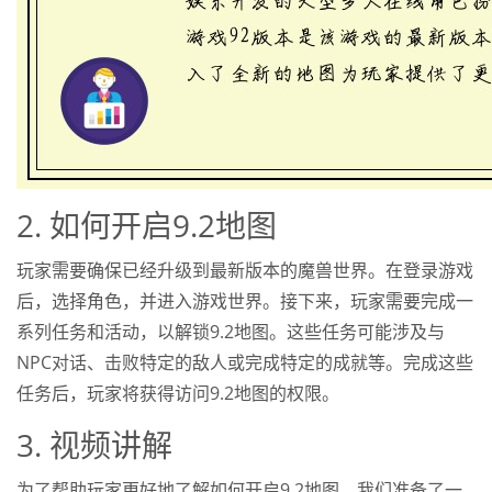
2. 如何开启9.2地图
玩家需要确保已经升级到最新版本的魔兽世界。在登录游戏
后，选择角色，并进入游戏世界。接下来，玩家需要完成一
系列任务和活动，以解锁9.2地图。这些任务可能涉及与
NPC对话、击败特定的敌人或完成特定的成就等。完成这些
任务后，玩家将获得访问9.2地图的权限。
3. 视频讲解
为了帮助玩家更好地了解如何开启9.2地图，我们准备了一