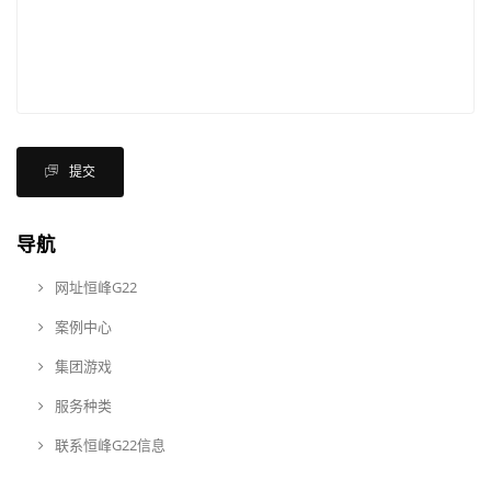
提交
导航
网址恒峰G22
案例中心
集团游戏
服务种类
联系恒峰G22信息