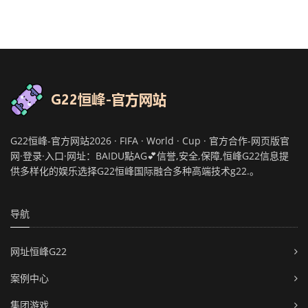
G22恒峰-官方网站2026 · FIFA · World · Cup · 官方合作-网页版官
网·登录·入口·网址：BAIDU點AG💕信誉,安全,保障,恒峰G22信息提
供多样化的娱乐选择G22恒峰国际融合多种高端技术g22.。
导航
网址恒峰G22
案例中心
集团游戏