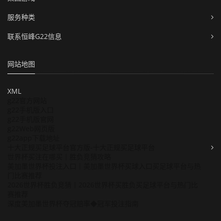
服务种类
联系恒峰G22信息
网站地图
XML
g22官方网站
g22手机版入口
g22手机版官网
g22Web网页版
g22app下载地址
十大正规买足球平台官方版-十大正规买足球平台
世界杯买注在哪买丨胜负竞猜攻略
美加墨世界杯投注入口丨美加墨世界杯买球入口买足球平台与热
门比赛推荐
2026世界杯胜负竞猜丨2026世界杯买胜负买足球平台与热门比
赛推荐
深度美加墨世界杯夺冠赔率◆冠军投注指南