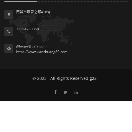
南昌市圾森之都418号
13594780068
j9laoge@52j9.com
https://www.xianchuang89.com
© 2023 - All Rights Reserved
g22