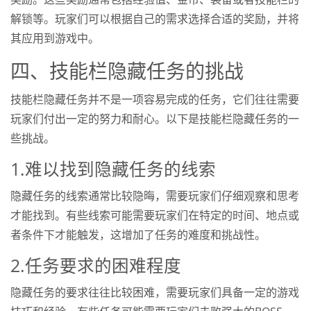
解锁等。玩家们可以根据自己的需求选择合适的奖励，并将
其应用到游戏中。
四、技能栏隐藏任务的挑战
技能栏隐藏任务并不是一项容易完成的任务，它们往往需要
玩家们付出一定的努力和耐心。以下是技能栏隐藏任务的一
些挑战。
1.难以找到隐藏任务的线索
隐藏任务的线索通常比较隐晦，需要玩家们仔细观察和思考
才能找到。有些线索可能需要玩家们在特定的时间、地点或
者条件下才能触发，这增加了任务的难度和挑战性。
2.任务要求的困难程度
隐藏任务的要求往往比较困难，需要玩家们具备一定的游戏