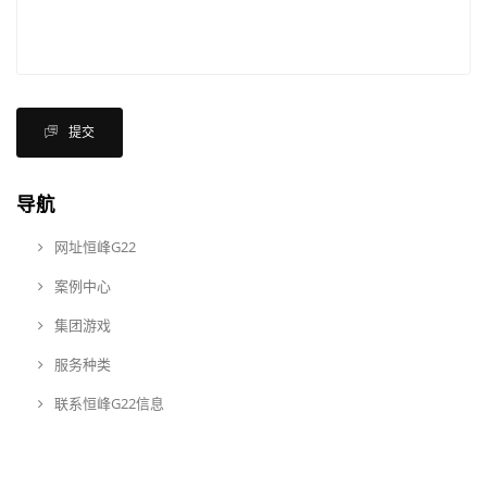
提交
导航
网址恒峰G22
案例中心
集团游戏
服务种类
联系恒峰G22信息