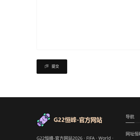
提交
导航
网址恒
G22恒峰-官方网站2026 · FIFA · World ·