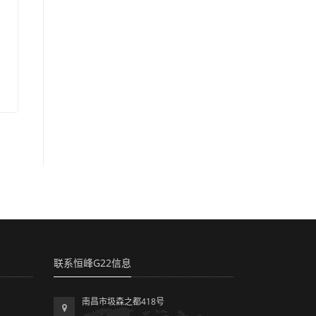
联系恒峰G22信息
南昌市圾森之都418号