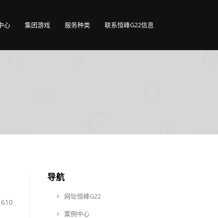
中心
集团游戏
服务种类
联系恒峰G22信息
导航
网址恒峰G22
610
案例中心