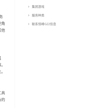
集团游戏
服务种类
务
使角
联系恒峰G22信息
其他
属
解。
性。
工具
备的