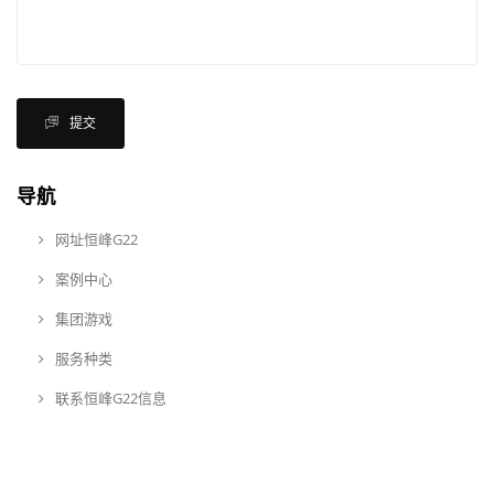
提交
导航
网址恒峰G22
案例中心
集团游戏
服务种类
联系恒峰G22信息