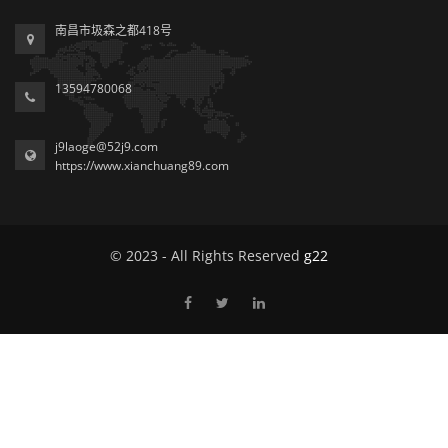
南昌市圾森之都418号
13594780068
j9laoge@52j9.com
https://www.xianchuang89.com
© 2023 - All Rights Reserved
g22