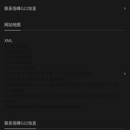
联系恒峰G22信息
网站地图
XML
g22官方网站
g22手机版入口
g22手机版官网
g22Web网页版
g22app下载地址
十大正规买足球平台官方版-十大正规买足球平台
世界杯买注在哪买丨胜负竞猜攻略
美加墨世界杯投注入口丨美加墨世界杯买球入口买足球平台与热
门比赛推荐
2026世界杯胜负竞猜丨2026世界杯买胜负买足球平台与热门比
赛推荐
深度美加墨世界杯夺冠赔率◆冠军投注指南
联系恒峰G22信息