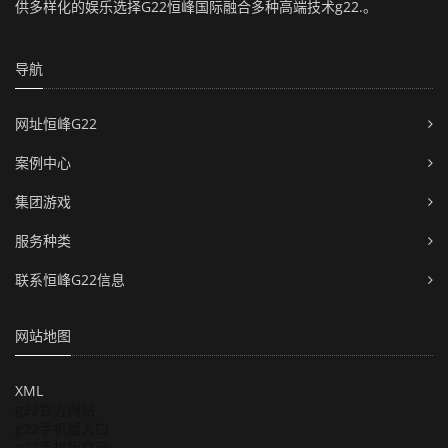
供多样化的娱乐选择G22恒峰国际融合多种高端技术g22.。
导航
网址恒峰G22
案例中心
集团游戏
服务种类
联系恒峰G22信息
网站地图
XML
g22官方网站
g22手机版入口
g22手机版官网