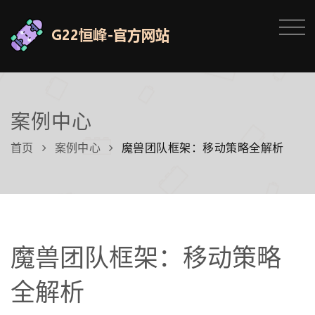
案例中心
首页
案例中心
魔兽团队框架：移动策略全解析
魔兽团队框架：移动策略
全解析