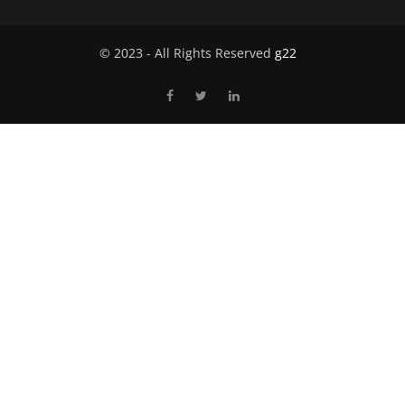
© 2023 - All Rights Reserved
g22