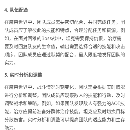
4. 队伍配合
在魔兽世界中，团队成员需要密切配合，共同完成任务。团
队成员应了解彼此的技能和特点，合理分配任务和资源。例
如，在面对困难的Boss战中，坦克需要保持仇恨，治疗需
要及时回复队友的生命值，输出需要选择合适的技能和攻击
顺序。团队成员应通过默契的配合，最大限度地发挥团队的
实力。
5. 实时分析和调整
在魔兽世界中，战斗情况时刻变化，团队需要根据实时情况
进行分析和调整。团队成员应观察敌人的技能和行动，及时
调整战术和策略。例如，如果团队发现敌人有强力的AOE技
能，治疗应提前准备好群体治疗技能，坦克应及时切换目标
分散伤害。实时分析和调整可以提高团队的适应能力和生存
能力。